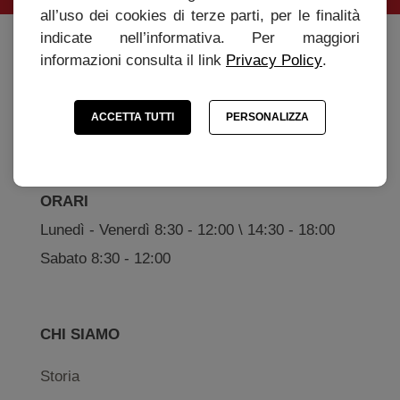
all’uso dei cookies di terze parti, per le finalità
indicate nell’informativa. Per maggiori
Caffè Roen s.r.l
informazioni consulta il link
Privacy Policy
.
Via Marconi, 20 - 37010 Affi (Verona)
Tel. +39 045 6201131 - P.IVA 04166750234
ACCETTA TUTTI
PERSONALIZZA
info@cafferoen.com
ORARI
Lunedì - Venerdì 8:30 - 12:00 \ 14:30 - 18:00
Sabato 8:30 - 12:00
CHI SIAMO
Storia