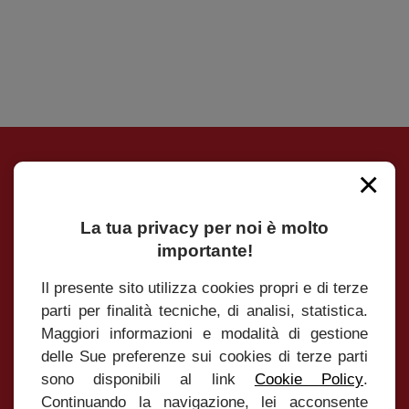
×
Iscrivimi alla Newsletter
La tua privacy per noi è molto
Iscriviti alla Newsletter per essere sempre
importante!
aggiornato su tutte le novità e le promozioni
Il presente sito utilizza cookies propri e di terze
parti per finalità tecniche, di analisi, statistica.
Maggiori informazioni e modalità di gestione
delle Sue preferenze sui cookies di terze parti
INVIA
sono disponibili al link
Cookie Policy
.
Continuando la navigazione, lei acconsente