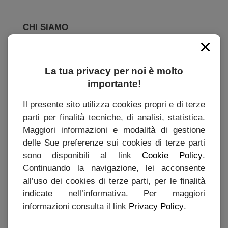
CHI SIAMO
×
Storia
Come acquistare
La tua privacy per noi è molto
importante!
Il presente sito utilizza cookies propri e di terze
INFORMAZIONI
parti per finalità tecniche, di analisi, statistica.
Maggiori informazioni e modalità di gestione
Contatti
delle Sue preferenze sui cookies di terze parti
sono disponibili al link
Cookie Policy
.
Condizioni generali di uso e vendita
Continuando la navigazione, lei acconsente
Politica di privacy
all’uso dei cookies di terze parti, per le finalità
Impostazioni dei cookie
indicate nell’informativa. Per maggiori
informazioni consulta il link
Privacy Policy
.
Preferenze Cookie