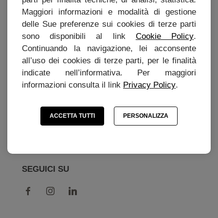
Impostazioni dei cookie
Maggiori informazioni e modalità di gestione
delle Sue preferenze sui cookies di terze parti
Preferenze Cookie
sono disponibili al link
Cookie Policy
.
Continuando la navigazione, lei acconsente
all’uso dei cookies di terze parti, per le finalità
IL MIO ACCOUNT
indicate nell’informativa. Per maggiori
informazioni consulta il link
Privacy Policy
.
Area Personale
Le mie informazioni personali
ACCETTA TUTTI
PERSONALIZZA
I miei ordini
SEGUICI SU