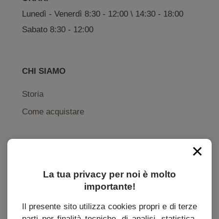
Lunedì - Venerdì 8:30 - 12:00 \ 14:30 - 18:00
Sabato 8:30 - 12:00
CHI SIAMO
Storia
Come acquistare
×
INFORMAZIONI
La tua privacy per noi è molto
Contatti
importante!
Condizioni generali di uso e vendita
Il presente sito utilizza cookies propri e di terze
Politica di privacy
parti per finalità tecniche, di analisi, statistica.