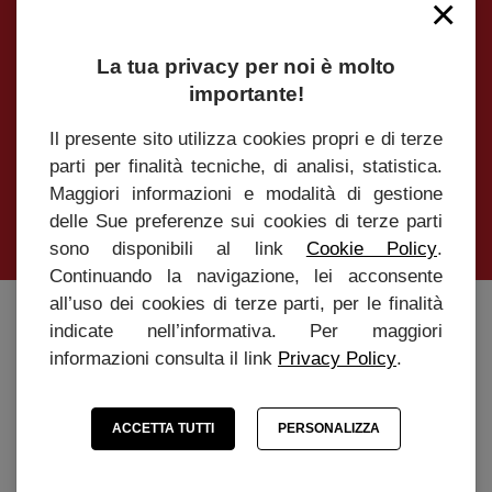
×
Iscriviti alla Newsletter per essere sempre
La tua privacy per noi è molto
aggiornato su tutte le novità e le promozioni
importante!
Il presente sito utilizza cookies propri e di terze
parti per finalità tecniche, di analisi, statistica.
Maggiori informazioni e modalità di gestione
INVIA
delle Sue preferenze sui cookies di terze parti
sono disponibili al link
Cookie Policy
.
Continuando la navigazione, lei acconsente
all’uso dei cookies di terze parti, per le finalità
Caffè Roen s.r.l
indicate nell’informativa. Per maggiori
informazioni consulta il link
Privacy Policy
.
Via Marconi, 20 - 37010 Affi (Verona)
Tel. +39 045 6201131 - P.IVA 04166750234
ACCETTA TUTTI
PERSONALIZZA
info@cafferoen.com