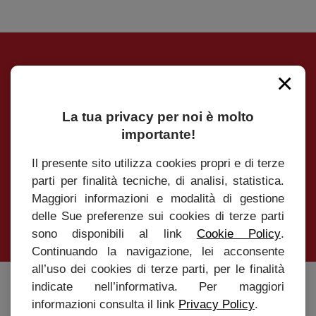
×
Iscrivimi alla Newsletter
Iscriviti alla Newsletter per essere sempre
La tua privacy per noi è molto
aggiornato su tutte le novità e le promozioni
importante!
Il presente sito utilizza cookies propri e di terze
parti per finalità tecniche, di analisi, statistica.
Maggiori informazioni e modalità di gestione
INVIA
delle Sue preferenze sui cookies di terze parti
sono disponibili al link
Cookie Policy
.
Continuando la navigazione, lei acconsente
all’uso dei cookies di terze parti, per le finalità
indicate nell’informativa. Per maggiori
Caffè Roen s.r.l
informazioni consulta il link
Privacy Policy
.