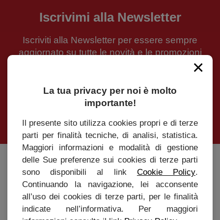
Iscrivimi alla Newsletter
Iscriviti alla Newsletter per essere sempre
aggiornato su tutte le novità e le promozioni
×
La tua privacy per noi è molto
importante!
INVIA
Il presente sito utilizza cookies propri e di terze
parti per finalità tecniche, di analisi, statistica.
Maggiori informazioni e modalità di gestione
delle Sue preferenze sui cookies di terze parti
Caffè Roen s.r.l
sono disponibili al link
Cookie Policy
.
Continuando la navigazione, lei acconsente
Via Marconi, 20 - 37010 Affi (Verona)
all’uso dei cookies di terze parti, per le finalità
Tel. +39 045 6201131 - P.IVA 04166750234
indicate nell’informativa. Per maggiori
info@cafferoen.com