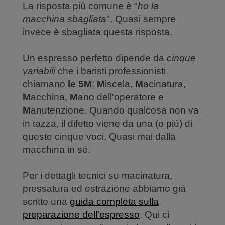
La risposta più comune è "
ho la
macchina sbagliata
". Quasi sempre
invece è sbagliata questa risposta.
Un espresso perfetto dipende da
cinque
variabili
che i baristi professionisti
chiamano
le 5M
:
M
iscela,
M
acinatura,
M
acchina,
M
ano dell'operatore e
M
anutenzione. Quando qualcosa non va
in tazza, il difetto viene da una (o più) di
queste cinque voci. Quasi mai dalla
macchina in sé.
Per i dettagli tecnici su macinatura,
pressatura ed estrazione abbiamo già
scritto una
guida completa sulla
preparazione dell'espresso
. Qui ci