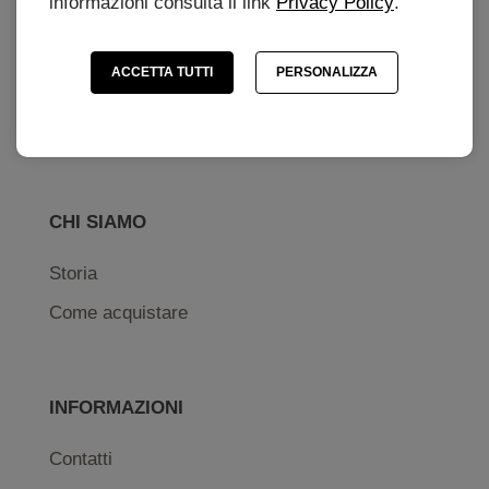
informazioni consulta il link
Privacy Policy
.
ORARI
ACCETTA TUTTI
PERSONALIZZA
Lunedì - Venerdì 8:30 - 12:00 \ 14:30 - 18:00
Sabato 8:30 - 12:00
CHI SIAMO
Storia
Come acquistare
INFORMAZIONI
Contatti