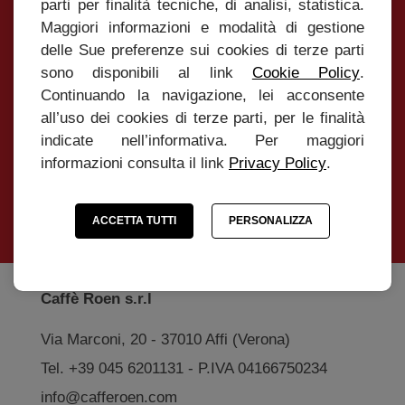
parti per finalità tecniche, di analisi, statistica.
Iscrivimi alla Newsletter
Maggiori informazioni e modalità di gestione
delle Sue preferenze sui cookies di terze parti
Iscriviti alla Newsletter per essere sempre
sono disponibili al link
Cookie Policy
.
aggiornato su tutte le novità e le promozioni
Continuando la navigazione, lei acconsente
all’uso dei cookies di terze parti, per le finalità
indicate nell’informativa. Per maggiori
informazioni consulta il link
Privacy Policy
.
INVIA
ACCETTA TUTTI
PERSONALIZZA
Caffè Roen s.r.l
Via Marconi, 20 - 37010 Affi (Verona)
Tel. +39 045 6201131 - P.IVA 04166750234
info@cafferoen.com