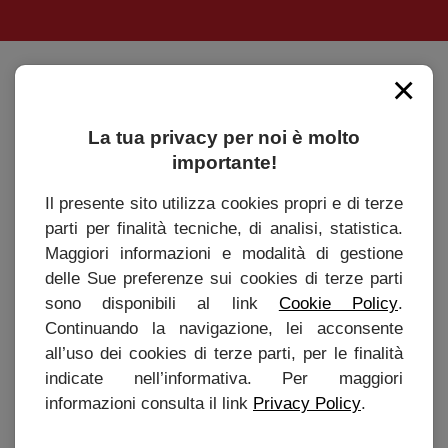
×
Caffè Roen s.r.l
Via Marconi, 20 - 37010 Affi (Verona)
La tua privacy per noi è molto
Tel. +39 045 6201131 - P.IVA 04166750234
importante!
info@cafferoen.com
Il presente sito utilizza cookies propri e di terze
parti per finalità tecniche, di analisi, statistica.
ORARI
Maggiori informazioni e modalità di gestione
delle Sue preferenze sui cookies di terze parti
Lunedì - Venerdì 8:30 - 12:00 \ 14:30 - 18:00
sono disponibili al link
Cookie Policy
.
Sabato 8:30 - 12:00
Continuando la navigazione, lei acconsente
all’uso dei cookies di terze parti, per le finalità
indicate nell’informativa. Per maggiori
CHI SIAMO
informazioni consulta il link
Privacy Policy
.
Storia