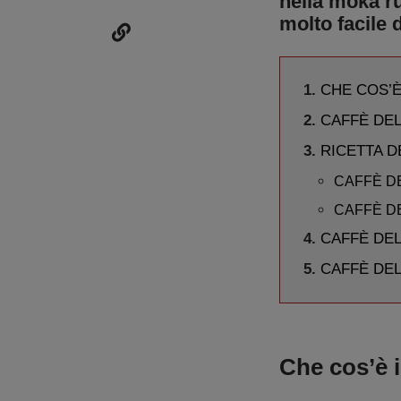
nella moka ru
molto facile 
CHE COS’È
CAFFÈ DEL
RICETTA D
CAFFÈ DE
CAFFÈ D
CAFFÈ DE
CAFFÈ DE
Che cos’è i