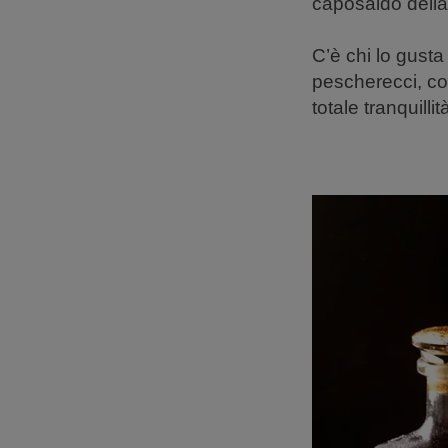
caposaldo della
C’è chi lo gusta 
pescherecci, com
totale tranquill