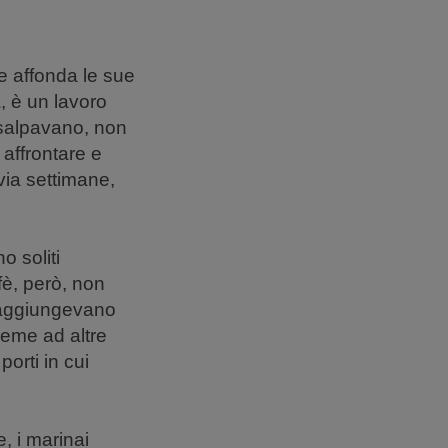
 affonda le sue
, è un lavoro
i salpavano, non
affrontare e
via settimane,
o soliti
fè, però, non
, aggiungevano
sieme ad altre
orti in cui
e, i marinai