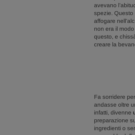
avevano l’abitud
spezie. Questo 
affogare nell’al
non era il modo m
questo, e chissà
creare la bevand
Fa sorridere pe
andasse oltre u
infatti, divenne
preparazione sub
ingredienti o s