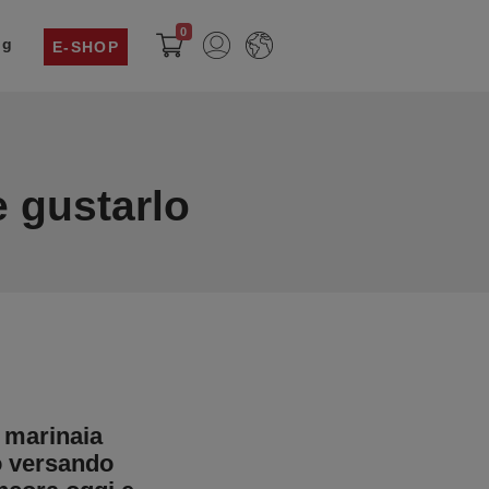
0
og
E-SHOP
e gustarlo
e marinaia
o versando