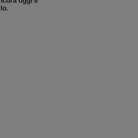
ncora oggi e
lo.