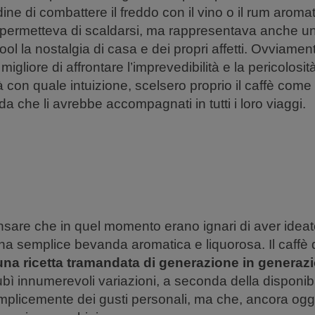
ine di combattere il freddo con il vino o il rum aromat
permetteva di scaldarsi, ma rappresentava anche un
cool la nostalgia di casa e dei propri affetti. Ovviame
igliore di affrontare l’imprevedibilità e la pericolosi
 con quale intuizione, scelsero proprio il caffè come
a che li avrebbe accompagnati in tutti i loro viaggi.
nsare che in quel momento erano ignari di aver idea
na semplice bevanda aromatica e liquorosa. Il caffè 
una ricetta tramandata di generazione in generaz
ì innumerevoli variazioni, a seconda della disponibil
emplicemente dei gusti personali, ma che, ancora oggi