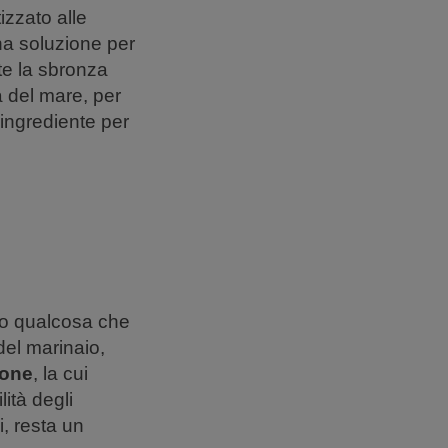
izzato alle
a soluzione per
nte la sbronza
tà del mare, per
 ingrediente per
to qualcosa che
del marinaio,
ione
, la cui
ità degli
, resta un