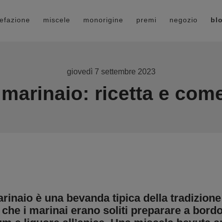
refazione
miscele
monorigine
premi
negozio
bl
giovedì 7 settembre 2023
 marinaio: ricetta e com
marinaio è una bevanda tipica della tradizion
che i marinai erano soliti preparare a bord