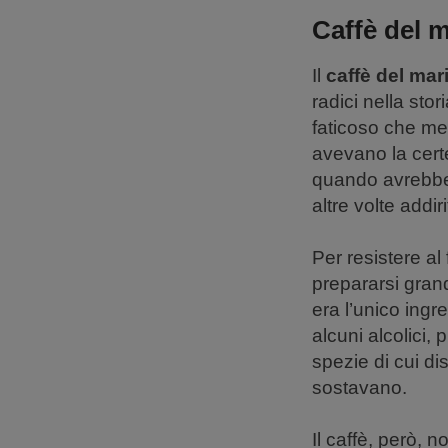
Caffè del m
Il
caffè del mar
radici nella sto
faticoso che met
avevano la cert
quando avrebbero
altre volte addir
Per resistere al 
prepararsi grand
era l’unico ing
alcuni alcolici
spezie di cui d
sostavano.
Il caffè, però, n