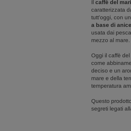
Il
caffè del mar
caratterizzata d
tutt’oggi, con u
a base di anic
usata dai pescat
mezzo al mare.
Oggi il caffè de
come abbinament
deciso e un aro
mare e della ter
temperatura amb
Questo prodotto 
segreti legati a