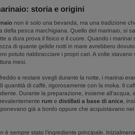
arinaio: storia e origini
inaio
non è solo una bevanda, ma una tradizione che
ria della pesca marchigiana. Quello del marinaio, si sa
te a dura prova il fisico e il cuore. Quando i marina
ezza di quante gelide notti in mare avrebbero dovuto 
 potuto riabbracciare i propri cari. A volte stavano 
ittura mesi.
freddo e restare svegli durante la notte, i marinai eran
i quantità di caffè, rigorosamente con la moka. Il caf
rediente. Durante la preparazione, insieme all’acqua
, prevalentemente
rum
e
distillati a base di anice
, in
isponevano già a bordo oppure che acquistavano nei p
on è sempre stato l’ingrediente principale. Inizialment