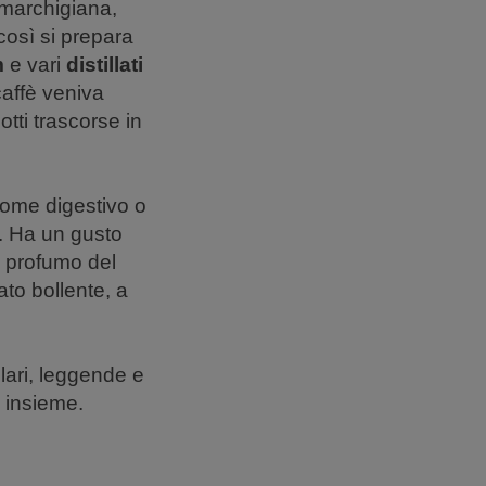
 marchigiana,
 così si prepara
m
e vari
distillati
affè veniva
tti trascorse in
come digestivo o
. Ha un gusto
l profumo del
ato bollente, a
olari, leggende e
i insieme.