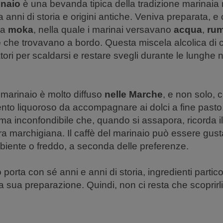
inaio
è una bevanda tipica della tradizione marinaia
a anni di storia e origini antiche. Veniva preparata, e
na
moka
, nella quale i marinai versavano
acqua
,
ru
e
che trovavano a bordo. Questa miscela alcolica di c
ori per scaldarsi e restare svegli durante le lunghe no
l marinaio è molto diffuso
nelle Marche
, e non solo, 
o liquoroso da accompagnare ai dolci a fine pasto
ma inconfondibile che, quando si assapora, ricorda i
ra marchigiana. Il caffè del marinaio può essere gust
iente o freddo, a seconda delle preferenze.
porta con sé anni e anni di storia, ingredienti partic
lla sua preparazione. Quindi, non ci resta che scoprirl